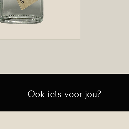
in de originele ve
nieuwe staat teru
retourzending dra
dien je eerst per 
info@moreish.be.
Stuur het artikel
verpakking, met 
(naam, adres en t
Moreish, Nieuwstra
Indien de artikelen
ontvangen, maakt
aankoopbedrag (inc
Ook iets voor jou?
verzendkosten) aa
​Vanwege het spec
recht op wijziging
van jouw bestellin
verpakking van d