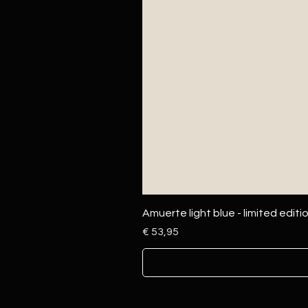
Amuerte light blue - limited editi
Prijs
€ 53,95