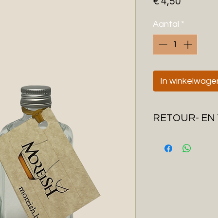
Prijs
€ 4,50
Aantal
*
In winkelwage
RETOUR- EN
Wij streven ernaa
werkdagen te ver
standaard met Bp
verzenden we je pa
Indien een produc
voldoet, dan kan 