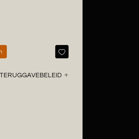
n
 TERUGGAVEBELEID
r om je pakket binnen twee
zenden en werken hiervoor
ost.
Vanaf 125 euro
kket gratis binnen België.
t niet aan je verwachting
je dit binnen 14 kalenderdagen