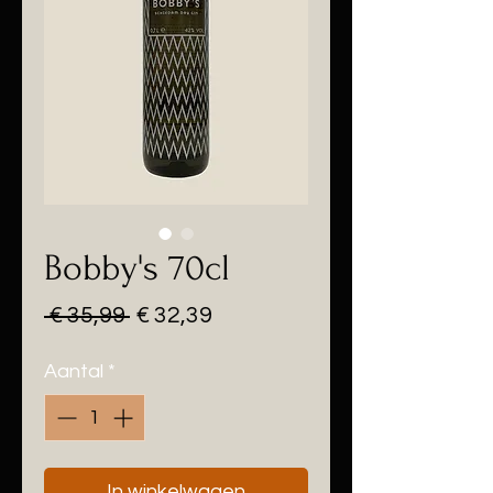
Bobby's 70cl
Normale
Verkoopprijs
 € 35,99 
€ 32,39
prijs
Aantal
*
In winkelwagen