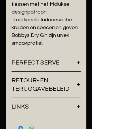
flessen met het Molukse
designpatroon.
Traditionele Indonesische
kruiden en specerijen geven
Bobbys Dry Gin zijn uniek
smaakprofiel.
PERFECT SERVE
5cl Bobby´s
RETOUR- EN
15cl Fever-tree indian tonic
TERUGGAVEBELEID
Kruidnagel
Schijfje sinaasappel
Wij streven ernaar om je pakket
LINKS
binnen twee werkdagen te
verzenden en werken hiervoor
https://bobbysdrygin.com
standaard met Bpost.
Vanaf
125 euro verzenden we je