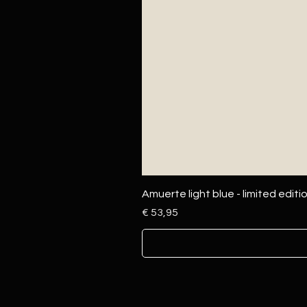
Amuerte light blue - limited editi
Prijs
€ 53,95