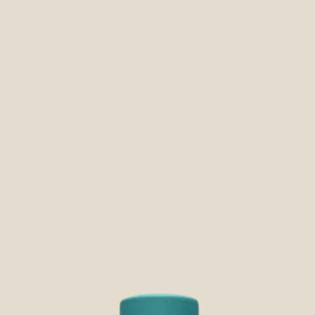
of geen verzegelin
hebt over een bepa
te melden per e-ma
Illustreer je klach