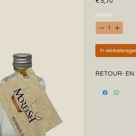
Prijs
€ 5,70
Aantal
*
In winkelwage
RETOUR- EN
Wij streven ernaa
werkdagen te ver
standaard met Bp
verzenden we je pa
Indien een produc
voldoet, dan kan 