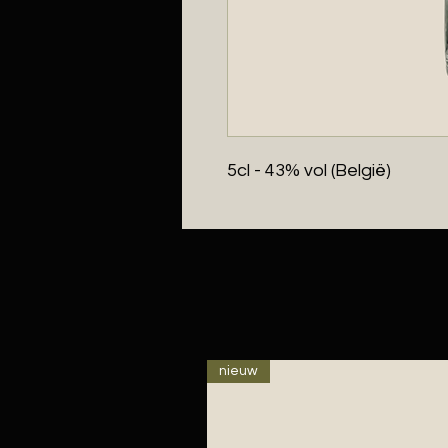
5cl - 43% vol (België)
nieuw