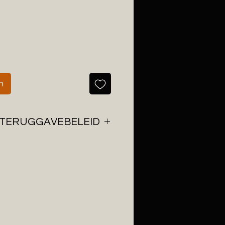
n
 TERUGGAVEBELEID
r om je pakket binnen twee
zenden en werken hiervoor
ost.
Vanaf 125 euro
kket gratis binnen België.
t niet aan je verwachting
je dit binnen 14 kalenderdagen