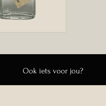
in de originele ve
nieuwe staat teru
retourzending dra
dien je eerst per 
info@moreish.be.
Stuur het artikel
verpakking, met 
(naam, adres en t
Moreish, Nieuwstra
Indien de artikelen
ontvangen, maakt
Ook iets voor jou?
aankoopbedrag (inc
verzendkosten) aa
​Vanwege het spec
recht op wijziging
van jouw bestellin
verpakking van d